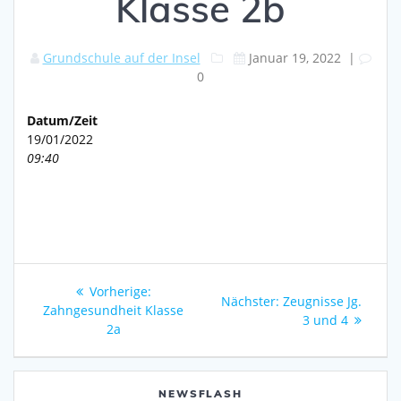
Klasse 2b
Grundschule auf der Insel
Januar 19, 2022
|
0
Datum/Zeit
19/01/2022
09:40
Beitragsnavigation
Vorheriger
Vorherige:
Nächster
Nächster:
Zeugnisse Jg.
Beitrag:
Zahngesundheit Klasse
Beitrag:
3 und 4
2a
NEWSFLASH