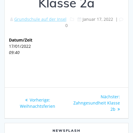
Klasse 2a
Grundschule auf der Insel
Januar 17, 2022
|
0
Datum/Zeit
17/01/2022
09:40
Beitragsnavigation
Nächs
Nächster:
Vorheriger
Vorherige:
Beitra
Zahngesundheit Klasse
Beitrag:
Weihnachtsferien
2b
NEWSFLASH