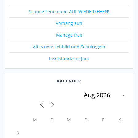
Schöne Ferien und AUF WIEDERSEHEN!
Vorhang auf!
Manege frei!
Alles neu: Leitbild und Schulregeln
Inselstunde im Juni
KALENDER
M
D
M
D
F
S
S