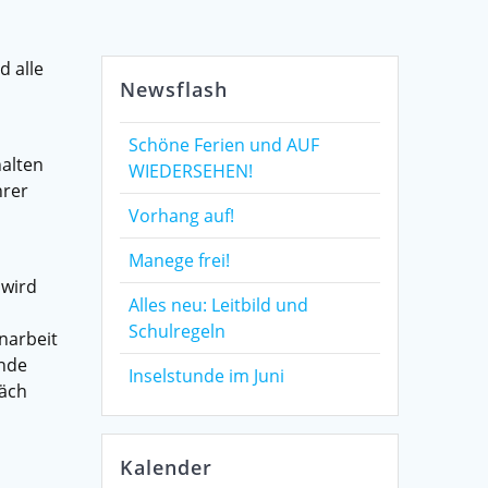
d alle
Newsflash
Schöne Ferien und AUF
halten
WIEDERSEHEN!
hrer
Vorhang auf!
Manege frei!
 wird
Alles neu: Leitbild und
Schulregeln
narbeit
ende
Inselstunde im Juni
räch
Kalender