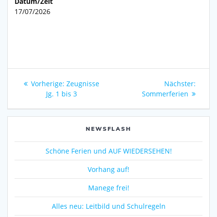
Datum/Zeit
17/07/2026
Beitragsnavigation
Vorheriger
Nächs
Vorherige:
Zeugnisse
Nächster:
Beitrag:
Beitra
Jg. 1 bis 3
Sommerferien
NEWSFLASH
Schöne Ferien und AUF WIEDERSEHEN!
Vorhang auf!
Manege frei!
Alles neu: Leitbild und Schulregeln