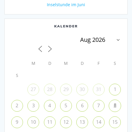
Inselstunde im Juni
KALENDER
M
D
M
D
F
S
S
27
28
29
30
31
1
8
2
3
4
5
6
7
9
10
11
12
13
14
15