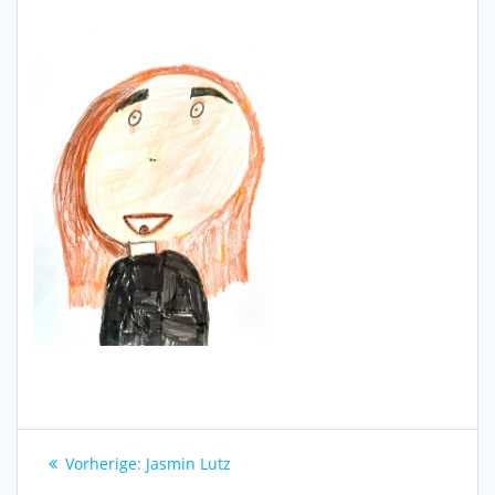
Beitragsnavigation
Vorheriger
Vorherige:
Jasmin Lutz
Beitrag: