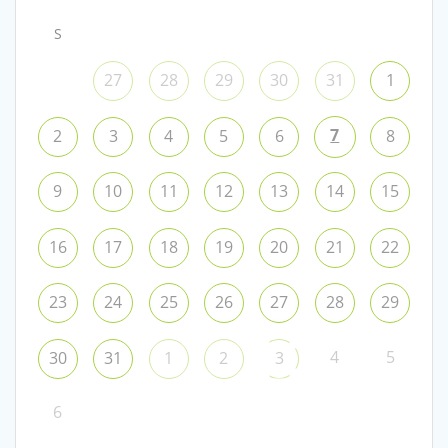
S
27
28
29
30
31
1
7
2
3
4
5
6
8
9
10
11
12
13
14
15
16
17
18
19
20
21
22
23
24
25
26
27
28
29
4
5
30
31
1
2
3
6