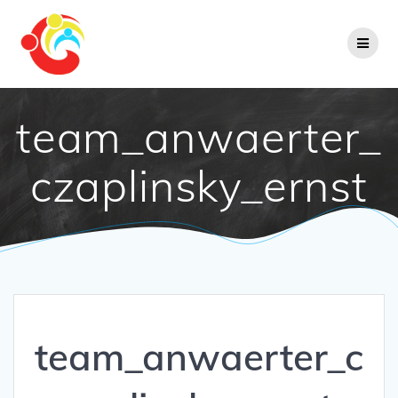
Zum
Inhalt
springen
team_anwaerter_
czaplinsky_ernst
team_anwaerter_c