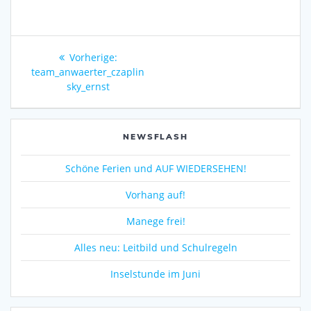
Beitragsnavigation
Vorheriger
Vorherige:
Beitrag:
team_anwaerter_czaplin
sky_ernst
NEWSFLASH
Schöne Ferien und AUF WIEDERSEHEN!
Vorhang auf!
Manege frei!
Alles neu: Leitbild und Schulregeln
Inselstunde im Juni