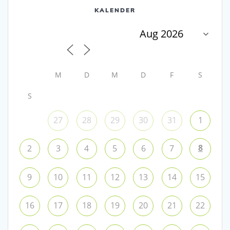
KALENDER
M
D
M
D
F
S
S
27
28
29
30
31
1
8
2
3
4
5
6
7
9
10
11
12
13
14
15
16
17
18
19
20
21
22