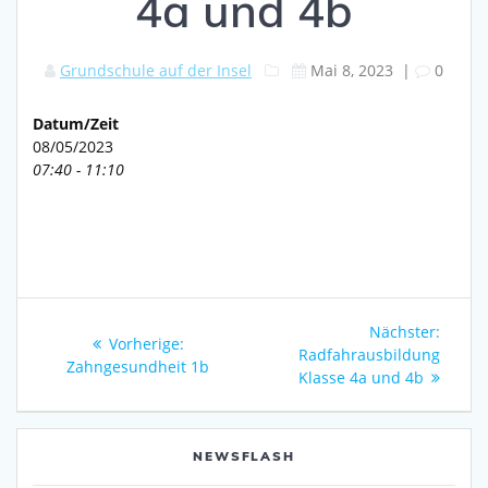
4a und 4b
Grundschule auf der Insel
Mai 8, 2023
|
0
Datum/Zeit
08/05/2023
07:40 - 11:10
Beitragsnavigation
Nächs
Nächster:
Vorheriger
Vorherige:
Beitra
Radfahrausbildung
Beitrag:
Zahngesundheit 1b
Klasse 4a und 4b
NEWSFLASH