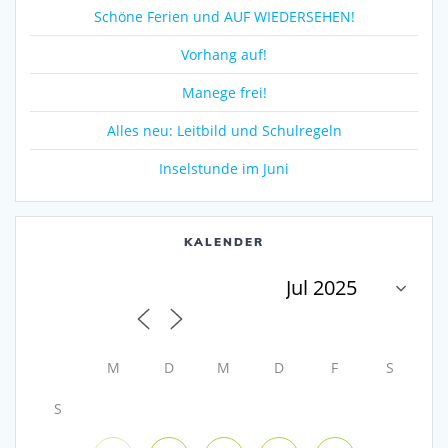
Schöne Ferien und AUF WIEDERSEHEN!
Vorhang auf!
Manege frei!
Alles neu: Leitbild und Schulregeln
Inselstunde im Juni
KALENDER
M
D
M
D
F
S
S