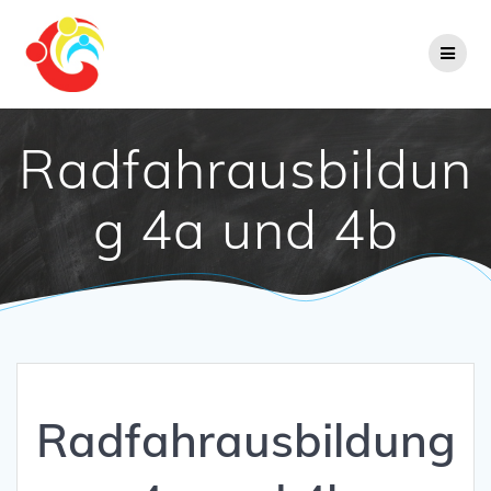
Zum
Inhalt
springen
Radfahrausbildun
g 4a und 4b
Radfahrausbildung