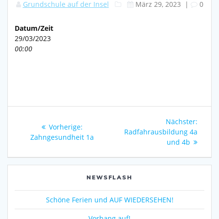
Grundschule auf der Insel
März 29, 2023
|
0
Datum/Zeit
29/03/2023
00:00
Beitragsnavigation
Nächs
Nächster:
Vorheriger
Vorherige:
Beitra
Radfahrausbildung 4a
Beitrag:
Zahngesundheit 1a
und 4b
NEWSFLASH
Schöne Ferien und AUF WIEDERSEHEN!
Vorhang auf!