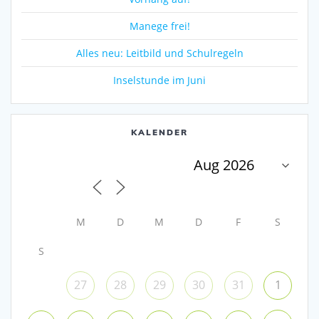
Manege frei!
Alles neu: Leitbild und Schulregeln
Inselstunde im Juni
KALENDER
M
D
M
D
F
S
S
27
28
29
30
31
1