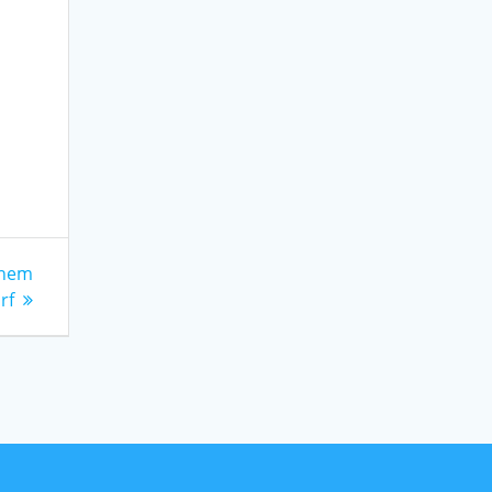
inem
rf