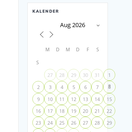
KALENDER
M
D
M
D
F
S
S
27
28
29
30
31
1
8
2
3
4
5
6
7
9
10
11
12
13
14
15
16
17
18
19
20
21
22
23
24
25
26
27
28
29