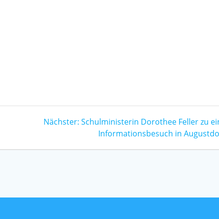
Nächster
Nächster:
Schulministerin Dorothee Feller zu e
Beitrag:
Informationsbesuch in Augustdo