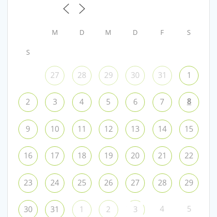
M
D
M
D
F
S
S
27
28
29
30
31
1
8
2
3
4
5
6
7
9
10
11
12
13
14
15
16
17
18
19
20
21
22
23
24
25
26
27
28
29
4
5
30
31
1
2
3