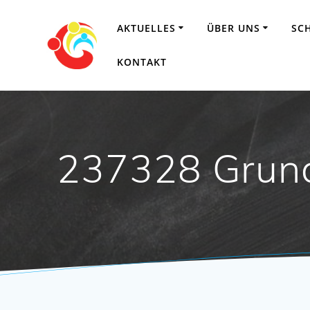
Zum
Inhalt
AKTUELLES
ÜBER UNS
SC
springen
KONTAKT
237328 Grund