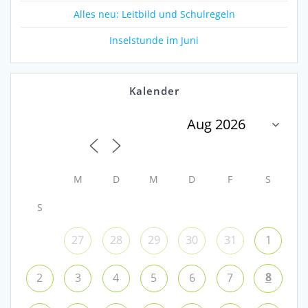
Alles neu: Leitbild und Schulregeln
Inselstunde im Juni
Kalender
M
D
M
D
F
S
S
27
28
29
30
31
1
8
2
3
4
5
6
7