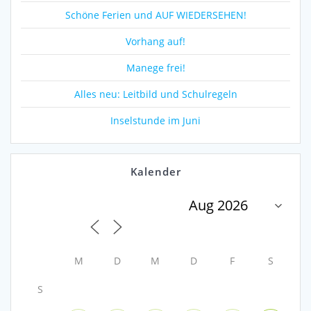
Schöne Ferien und AUF WIEDERSEHEN!
Vorhang auf!
Manege frei!
Alles neu: Leitbild und Schulregeln
Inselstunde im Juni
Kalender
M
D
M
D
F
S
S