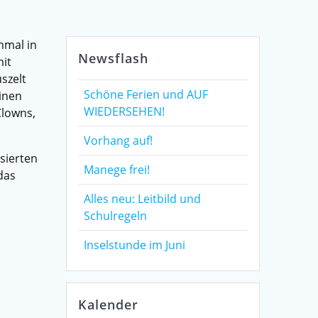
nmal in
Newsflash
it
szelt
Schöne Ferien und AUF
einen
WIEDERSEHEN!
Clowns,
Vorhang auf!
sierten
Manege frei!
das
Alles neu: Leitbild und
Schulregeln
Inselstunde im Juni
Kalender