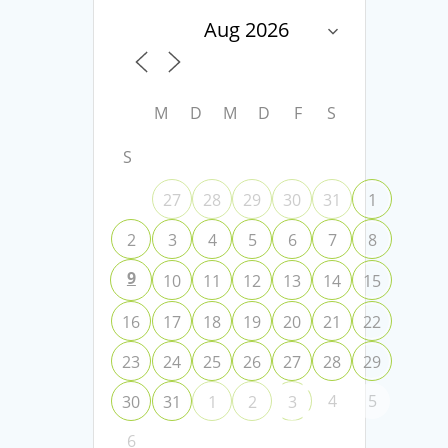
M
D
M
D
F
S
S
27
28
29
30
31
1
2
3
4
5
6
7
8
9
10
11
12
13
14
15
16
17
18
19
20
21
22
23
24
25
26
27
28
29
4
5
30
31
1
2
3
6