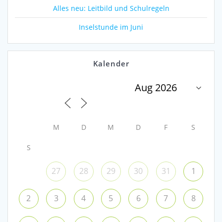
Alles neu: Leitbild und Schulregeln
Inselstunde im Juni
Kalender
M
D
M
D
F
S
S
27
28
29
30
31
1
2
3
4
5
6
7
8