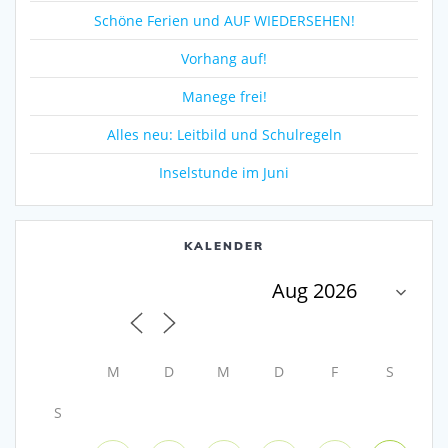
Schöne Ferien und AUF WIEDERSEHEN!
Vorhang auf!
Manege frei!
Alles neu: Leitbild und Schulregeln
Inselstunde im Juni
KALENDER
M
D
M
D
F
S
S