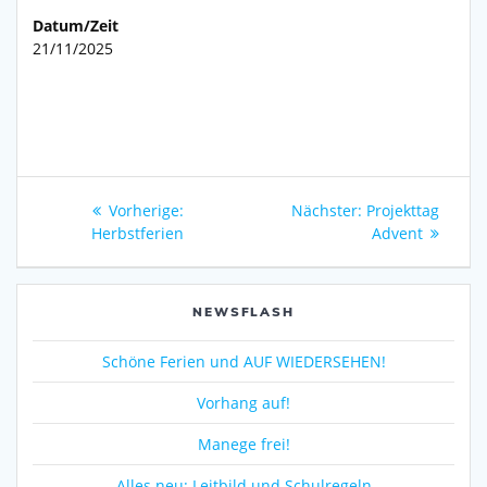
Datum/Zeit
21/11/2025
Beitragsnavigation
Vorheriger
Nächster
Vorherige:
Nächster:
Projekttag
Beitrag:
Beitrag:
Herbstferien
Advent
NEWSFLASH
Schöne Ferien und AUF WIEDERSEHEN!
Vorhang auf!
Manege frei!
Alles neu: Leitbild und Schulregeln