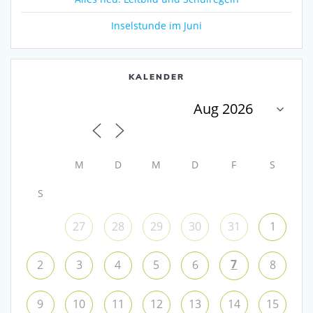
Inselstunde im Juni
KALENDER
M
D
M
D
F
S
S
27
28
29
30
31
1
7
2
3
4
5
6
8
9
10
11
12
13
14
15