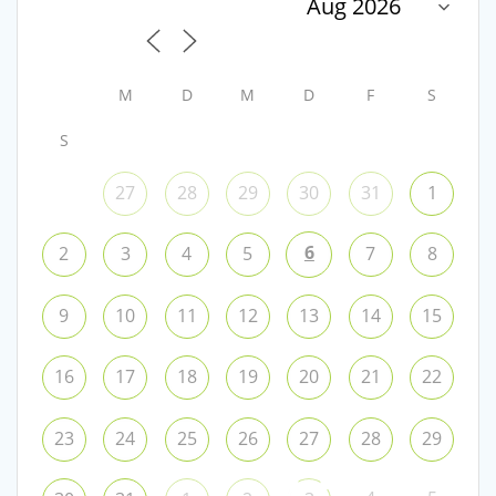
M
D
M
D
F
S
S
27
28
29
30
31
1
6
2
3
4
5
7
8
9
10
11
12
13
14
15
16
17
18
19
20
21
22
23
24
25
26
27
28
29