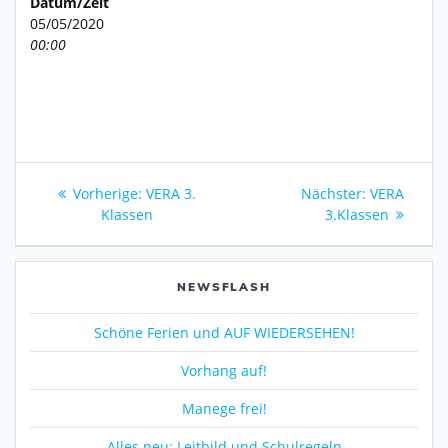
Datum/Zeit
05/05/2020
00:00
Beitragsnavigation
Vorheriger
Nächster
Vorherige:
VERA 3.
Nächster:
VERA
Beitrag:
Beitrag:
Klassen
3.Klassen
NEWSFLASH
Schöne Ferien und AUF WIEDERSEHEN!
Vorhang auf!
Manege frei!
Alles neu: Leitbild und Schulregeln