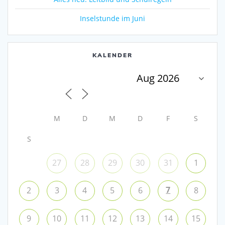
Inselstunde im Juni
KALENDER
M
D
M
D
F
S
S
27
28
29
30
31
1
7
2
3
4
5
6
8
9
10
11
12
13
14
15