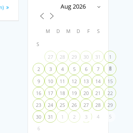
n)
M
D
M
D
F
S
S
27
28
29
30
31
1
8
2
3
4
5
6
7
9
10
11
12
13
14
15
16
17
18
19
20
21
22
23
24
25
26
27
28
29
4
5
30
31
1
2
3
6