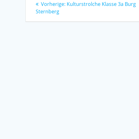
Beitragsnavigation
Vorheriger
Vorherige:
Kulturstrolche Klasse 3a Burg
Beitrag:
Sternberg