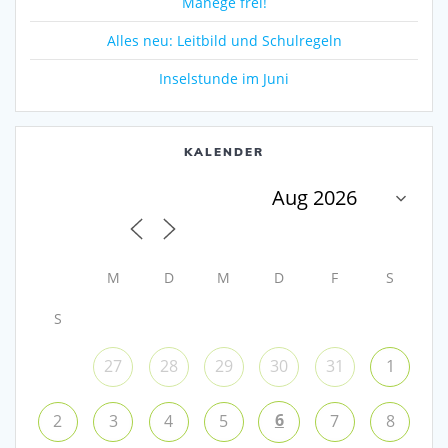
Manege frei!
Alles neu: Leitbild und Schulregeln
Inselstunde im Juni
KALENDER
M
D
M
D
F
S
S
27
28
29
30
31
1
6
2
3
4
5
7
8