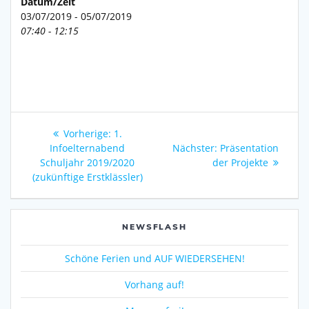
Datum/Zeit
03/07/2019 - 05/07/2019
07:40 - 12:15
Beitragsnavigation
Vorheriger
Vorherige:
1.
Beitrag:
Nächster
Infoelternabend
Nächster:
Präsentation
Beitrag:
Schuljahr 2019/2020
der Projekte
(zukünftige Erstklässler)
NEWSFLASH
Schöne Ferien und AUF WIEDERSEHEN!
Vorhang auf!