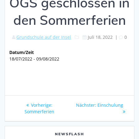
OGS geschlossen in
den Sommerferien
Grundschule auf der Insel
Juli 18, 2022
|
0
Datum/Zeit
18/07/2022 - 09/08/2022
Beitragsnavigation
Vorheriger
Nächster
Vorherige:
Nächster:
Einschulung
Beitrag:
Beitrag:
Sommerferien
NEWSFLASH