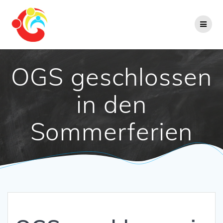
Zum
Inhalt
springen
OGS geschlossen
in den
Sommerferien