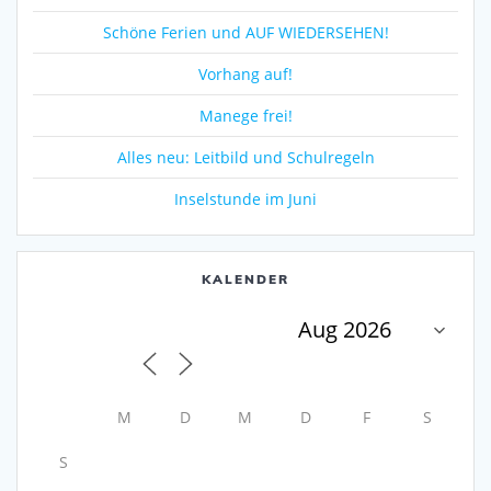
Schöne Ferien und AUF WIEDERSEHEN!
Vorhang auf!
Manege frei!
Alles neu: Leitbild und Schulregeln
Inselstunde im Juni
KALENDER
M
D
M
D
F
S
S