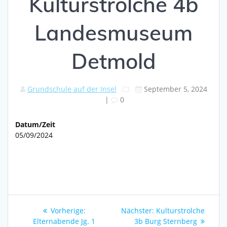
Kulturstrolche 4b
Landesmuseum
Detmold
Grundschule auf der Insel
September 5, 2024
|
0
Datum/Zeit
05/09/2024
Beitragsnavigation
Vorheriger
Nächster
Vorherige:
Nächster:
Kulturstrolche
Beitrag:
Beitrag:
Elternabende Jg. 1
3b Burg Sternberg