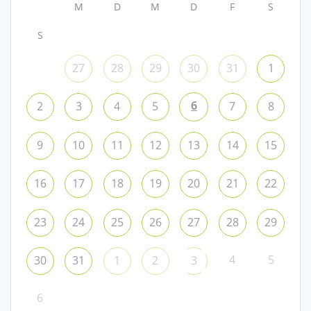
M
D
M
D
F
S
S
27
28
29
30
31
1
6
2
3
4
5
7
8
9
10
11
12
13
14
15
16
17
18
19
20
21
22
23
24
25
26
27
28
29
4
5
30
31
1
2
3
6