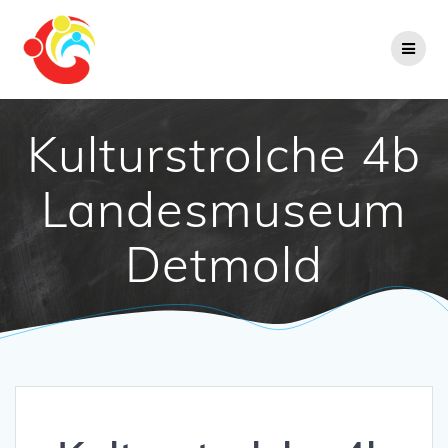
Zum
Inhalt
springen
Kulturstrolche 4b
Landesmuseum
Detmold