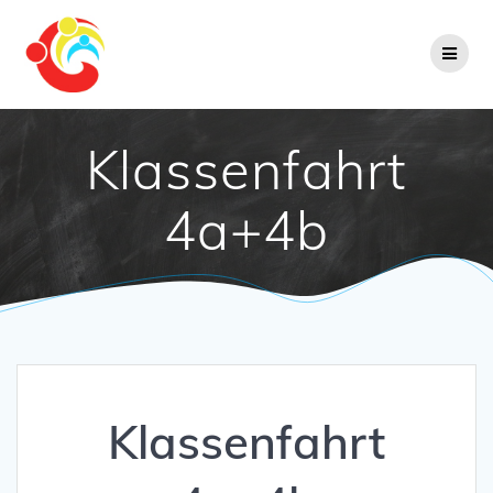
Zum
Inhalt
springen
Klassenfahrt
4a+4b
Klassenfahrt