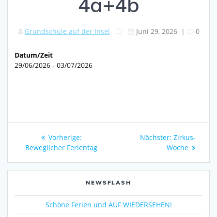
4a+4b
Grundschule auf der Insel
Juni 29, 2026
|
0
Datum/Zeit
29/06/2026 - 03/07/2026
Beitragsnavigation
Vorheriger
Nächster
Vorherige:
Nächster:
Zirkus-
Beitrag:
Beitrag:
Beweglicher Ferientag
Woche
NEWSFLASH
Schöne Ferien und AUF WIEDERSEHEN!