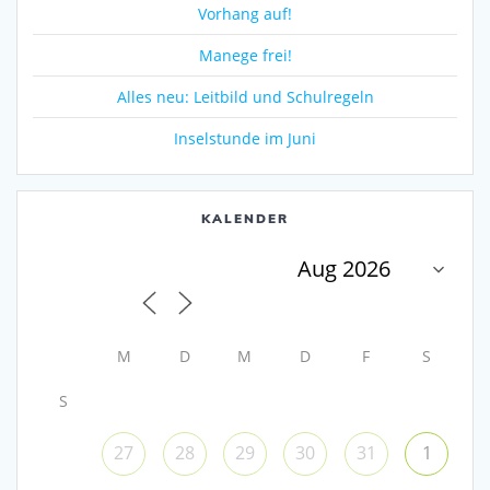
Vorhang auf!
Manege frei!
Alles neu: Leitbild und Schulregeln
Inselstunde im Juni
KALENDER
M
D
M
D
F
S
S
27
28
29
30
31
1