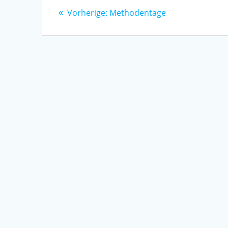
Beitragsnavigation
Vorheriger
Vorherige:
Methodentage
Beitrag: