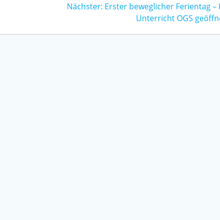
Nächster
Nächster:
Erster beweglicher Ferientag –
Beitrag:
Unterricht OGS geöffn