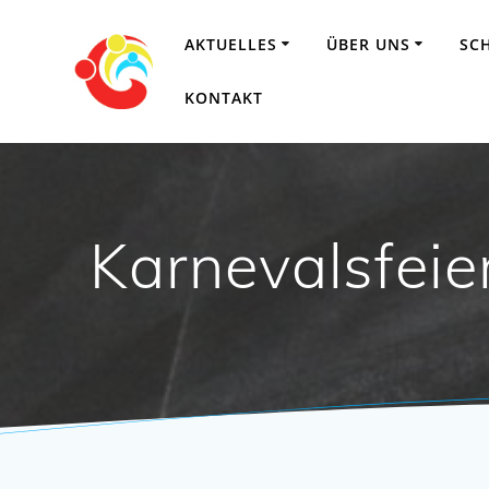
Zum
Inhalt
AKTUELLES
ÜBER UNS
SC
springen
KONTAKT
Karnevalsfeie