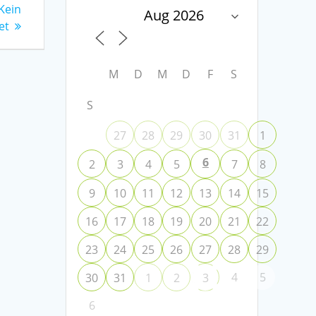
 Kein
et
M
D
M
D
F
S
S
27
28
29
30
31
1
6
2
3
4
5
7
8
9
10
11
12
13
14
15
16
17
18
19
20
21
22
23
24
25
26
27
28
29
4
5
30
31
1
2
3
6