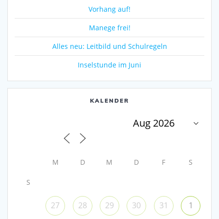
Vorhang auf!
Manege frei!
Alles neu: Leitbild und Schulregeln
Inselstunde im Juni
KALENDER
M
D
M
D
F
S
S
27
28
29
30
31
1