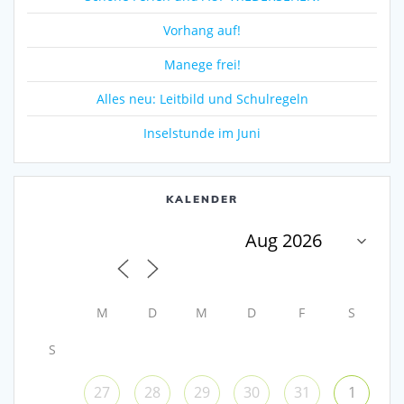
Vorhang auf!
Manege frei!
Alles neu: Leitbild und Schulregeln
Inselstunde im Juni
KALENDER
M
D
M
D
F
S
S
27
28
29
30
31
1