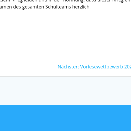
 Namen des gesamten Schulteams herzlich.
Nächster
Nächster:
Vorlesewettbewerb 20
Beitrag: