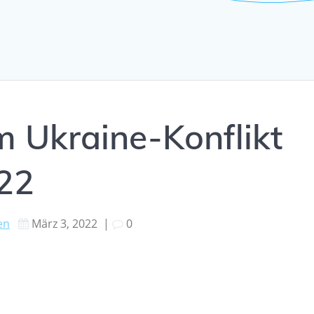
m Ukraine-Konflikt
22
en
März 3, 2022
|
0