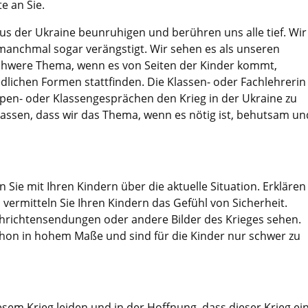
e an Sie.
us der Ukraine beunruhigen und berühren uns alle tief. Wir
 manchmal sogar verängstigt. Wir sehen es als unseren
schwere Thema, wenn es von Seiten der Kinder kommt,
edlichen Formen stattfinden. Die Klassen- oder Fachlehrerin
ppen- oder Klassengesprächen den Krieg in der Ukraine zu
lassen, dass wir das Thema, wenn es nötig ist, behutsam un
n Sie mit Ihren Kindern über die aktuelle Situation. Erklären
vermitteln Sie Ihren Kindern das Gefühl von Sicherheit.
achrichtensendungen oder andere Bilder des Krieges sehen.
chon in hohem Maße und sind für die Kinder nur schwer zu
esem Krieg leiden und in der Hoffnung, dass dieser Krieg ei