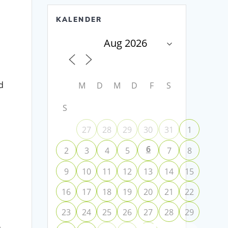
KALENDER
d
M
D
M
D
F
S
S
27
28
29
30
31
1
6
2
3
4
5
7
8
9
10
11
12
13
14
15
16
17
18
19
20
21
22
23
24
25
26
27
28
29
n