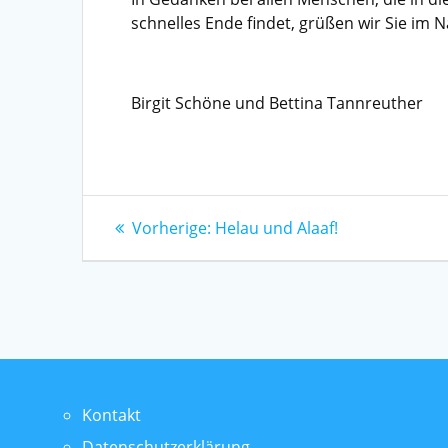
schnelles Ende findet, grüßen wir Sie im
Birgit Schöne und Bettina Tannreuther
Beitragsnavigation
Vorheriger
Vorherige:
Helau und Alaaf!
Beitrag:
Kontakt
Datenschutzerklärung