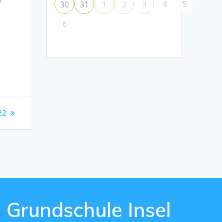
4
5
30
31
1
2
3
6
22
Grundschule Insel