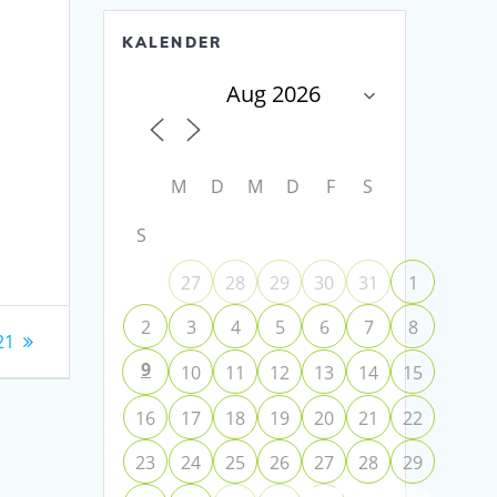
KALENDER
M
D
M
D
F
S
S
27
28
29
30
31
1
2
3
4
5
6
7
8
21
9
10
11
12
13
14
15
16
17
18
19
20
21
22
23
24
25
26
27
28
29