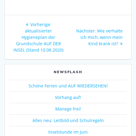
Beitragsnavigation
Vorheriger
Vorherige:
Beitrag:
Nächster
aktualisierter
Nächster:
Wie verhalte
Beitrag:
Hygieneplan der
ich mich, wenn mein
Grundschule AUF DER
Kind krank ist?
INSEL (Stand 10.08.2020)
NEWSFLASH
Schöne Ferien und AUF WIEDERSEHEN!
Vorhang auf!
Manege frei!
Alles neu: Leitbild und Schulregeln
Inselstunde im Juni