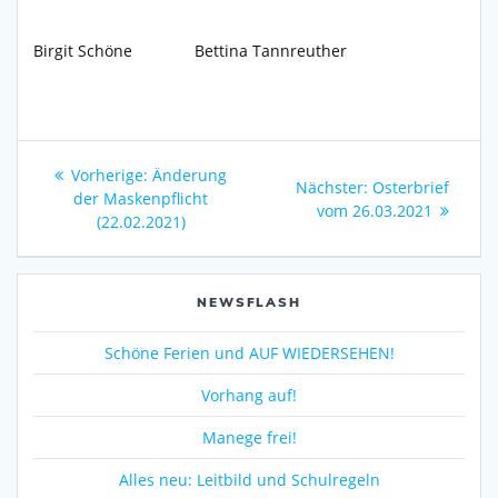
Birgit Schöne Bettina Tannreuther
Beitragsnavigation
Vorheriger
Vorherige:
Änderung
Nächster
Nächster:
Osterbrief
Beitrag:
der Maskenpflicht
Beitrag:
vom 26.03.2021
(22.02.2021)
NEWSFLASH
Schöne Ferien und AUF WIEDERSEHEN!
Vorhang auf!
Manege frei!
Alles neu: Leitbild und Schulregeln