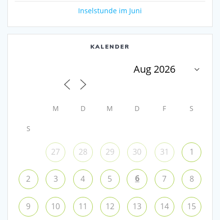
Inselstunde im Juni
KALENDER
M
D
M
D
F
S
S
27
28
29
30
31
1
6
2
3
4
5
7
8
9
10
11
12
13
14
15