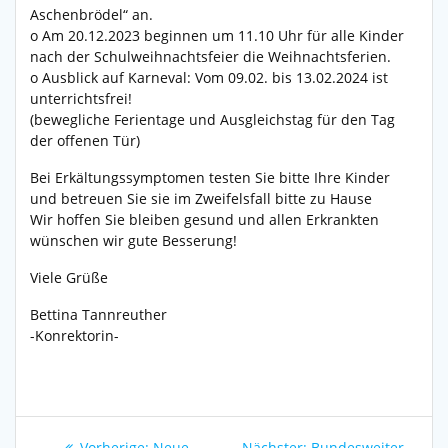
Aschenbrödel“ an.
o Am 20.12.2023 beginnen um 11.10 Uhr für alle Kinder
nach der Schulweihnachtsfeier die Weihnachtsferien.
o Ausblick auf Karneval: Vom 09.02. bis 13.02.2024 ist
unterrichtsfrei!
(bewegliche Ferientage und Ausgleichstag für den Tag
der offenen Tür)
Bei Erkältungssymptomen testen Sie bitte Ihre Kinder
und betreuen Sie sie im Zweifelsfall bitte zu Hause
Wir hoffen Sie bleiben gesund und allen Erkrankten
wünschen wir gute Besserung!
Viele Grüße
Bettina Tannreuther
-Konrektorin-
Beitragsnavigation
Vorheriger
Nächster
Vorherige:
Neue
Nächster:
Bundesweiter