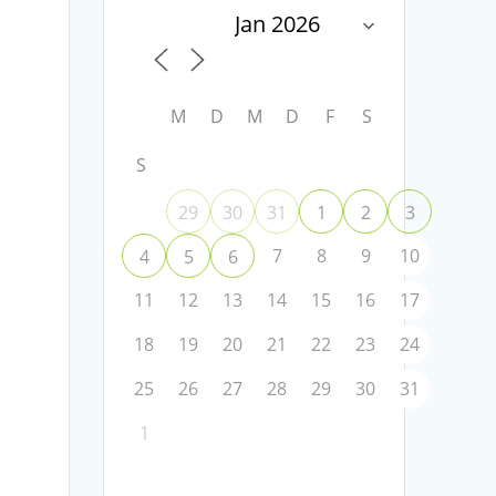
M
D
M
D
F
S
S
29
30
31
1
2
3
7
8
9
10
4
5
6
11
12
13
14
15
16
17
18
19
20
21
22
23
24
25
26
27
28
29
30
31
1